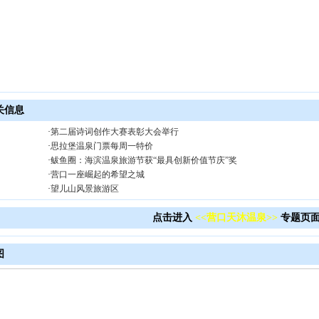
关信息
·
第二届诗词创作大赛表彰大会举行
·
思拉堡温泉门票每周一特价
·
鲅鱼圈：海滨温泉旅游节获“最具创新价值节庆”奖
·
营口一座崛起的希望之城
·
望儿山风景旅游区
点击进入
<<营口天沐温泉>>
专题页
图