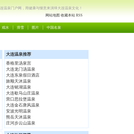
连温泉门户网，用健康与惬意来演绎大连温泉文化！
网站地图
收藏本站
RSS
戏水
滑雪
图片
中国名泉
大连温泉推荐
香格里汤泉宫
大连龙门汤温泉
大连东泉假日酒店
旅顺天沐温泉
大连铭湖温泉
大连歇马山庄温泉
营口思拉堡温泉
大连金石唐风温泉
安波光明温泉
熊岳天沐温泉
庄河步云山温泉