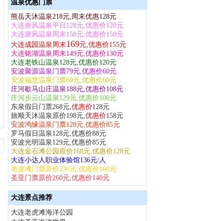
温泉优惠门票
熊岳天沐温泉218元,周末优惠128元
大连唐风温泉平日128元,优惠价120元
大连唐风温泉周末158元,优惠价150元
169
大连成园温泉周末
元,优惠价155元
大连铭湖温泉周末149元,优惠价130元
大连老铁山温泉128元,优惠价120元
安波聚源温泉门票79元,优惠价60元
安波福慧温泉门票69元,优惠价60元
庄河歇马山庄温泉188元,优惠价108元
庄河步云山温泉129元,优惠价100元
东泉假日门票268元,
优惠价
128元
旅顺天沐温泉原价198元,
优惠价
158元
安波鸿缘温泉门票128元,优惠价85元
罗马假日温泉128元,优惠价88元
安波光明温泉129元,优惠价85元
大连金石滩公园原价168元,优惠价128元
大连小达人职业体验馆136元/人
老虎滩门票原价230元,优惠价160元
圣亚门票原价260元,优惠价140元
大连景点推荐
大连老虎滩海洋公园