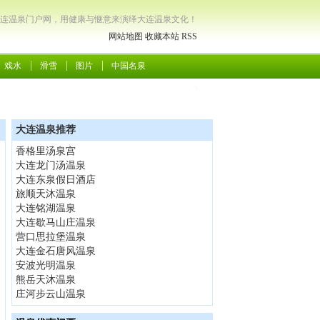
连温泉门户网，用健康与惬意来演绎大连温泉文化！
网站地图
收藏本站
RSS
戏水
滑雪
图片
中国名泉
大连温泉推荐
香格里汤泉宫
大连龙门汤温泉
大连东泉假日酒店
旅顺天沐温泉
大连铭湖温泉
大连歇马山庄温泉
营口思拉堡温泉
大连金石唐风温泉
安波光明温泉
熊岳天沐温泉
庄河步云山温泉