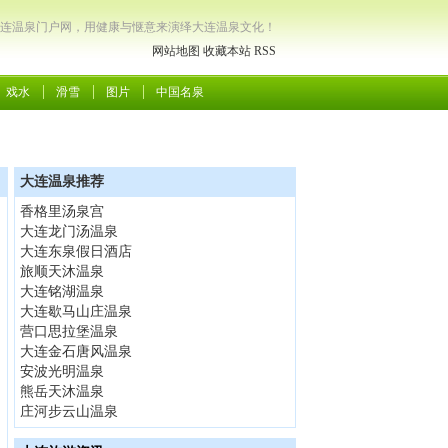
连温泉门户网，用健康与惬意来演绎大连温泉文化！
网站地图
收藏本站
RSS
戏水
滑雪
图片
中国名泉
大连温泉推荐
香格里汤泉宫
大连龙门汤温泉
大连东泉假日酒店
旅顺天沐温泉
大连铭湖温泉
大连歇马山庄温泉
营口思拉堡温泉
大连金石唐风温泉
安波光明温泉
熊岳天沐温泉
庄河步云山温泉