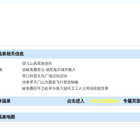
温泉相关信息
·
望儿山风景旅游区
幕
·
游鲅鱼圈景点 感受海滨城市魅力
·
营口科普文化广场活动启动
·
张家界天门山为翼装飞行塑造铜像
·
鲅鱼圈区环卫处举办第六届环卫工人日劳动技能竞赛
沐温泉
点击进入
<<营口天沐温泉>>
专题页
温泉地图