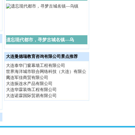
遗忘现代都市，寻梦古城名镇—乌
大连曼德瑞教育咨询有限公司景点推荐
大连泰华门窗幕墙工程有限公司
世界海洋城市联合网络科技（大连）有限公
司
大连军佳商贸有限公司
大连振连水产品有限公司
大连华霖装饰工程有限公司
洗熊岳天沐温泉,住鲅鱼
洗熊岳天沐温泉,住皇家
大连到熊岳天沐温泉一
大连诺霖国际贸易有限公司
圈红旺大酒店
园林酒店
日游