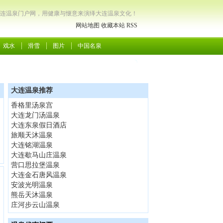
连温泉门户网，用健康与惬意来演绎大连温泉文化！
网站地图
收藏本站
RSS
戏水
滑雪
图片
中国名泉
大连温泉推荐
香格里汤泉宫
大连龙门汤温泉
大连东泉假日酒店
旅顺天沐温泉
大连铭湖温泉
大连歇马山庄温泉
营口思拉堡温泉
大连金石唐风温泉
安波光明温泉
熊岳天沐温泉
庄河步云山温泉