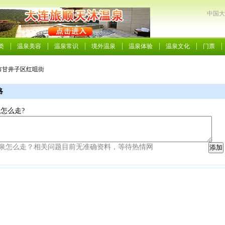
中国大
类
温泉美容
温泉常识
境外温泉
温泉体验
温泉文化
门票
连市甘井子区红咀街
略
怎么走?
泉怎么走？相关问题目前无准确资料，等待热情网