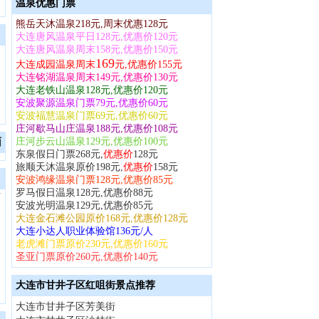
温泉优惠门票
熊岳天沐温泉218元,周末优惠128元
大连唐风温泉平日128元,优惠价120元
大连唐风温泉周末158元,优惠价150元
169
大连成园温泉周末
元,优惠价155元
大连铭湖温泉周末149元,优惠价130元
大连老铁山温泉128元,优惠价120元
安波聚源温泉门票79元,优惠价60元
安波福慧温泉门票69元,优惠价60元
庄河歇马山庄温泉188元,优惠价108元
庄河步云山温泉129元,优惠价100元
面
东泉假日门票268元,
优惠价
128元
旅顺天沐温泉原价198元,
优惠价
158元
安波鸿缘温泉门票128元,优惠价85元
罗马假日温泉128元,优惠价88元
安波光明温泉129元,优惠价85元
大连金石滩公园原价168元,优惠价128元
大连小达人职业体验馆136元/人
老虎滩门票原价230元,优惠价160元
圣亚门票原价260元,优惠价140元
大连市甘井子区红咀街景点推荐
大连市甘井子区芳美街