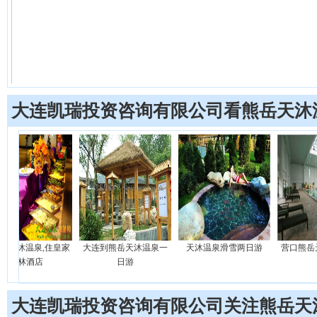
大连凯瑞投资咨询有限公司看熊岳天沐
,住皇家
大连到熊岳天沐温泉一
天沐温泉滑雪两日游
营口熊岳天沐温泉
店
日游
游
大连凯瑞投资咨询有限公司关注熊岳天