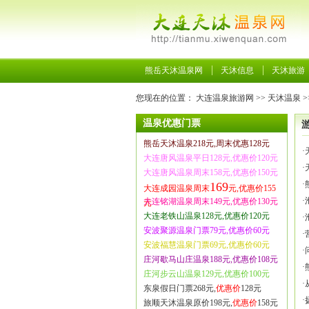
熊岳天沐温泉网
天沐信息
天沐旅游
您现在的位置：
大连温泉旅游网
>>
天沐温泉
>
温泉优惠门票
熊岳天沐温泉218元,周末优惠128元
·
大连唐风温泉平日128元,优惠价120元
·
大连唐风温泉周末158元,优惠价150元
·
169
大连成园温泉周末
元,优惠价155
·
大连铭湖温泉周末149元,优惠价130元
元
大连老铁山温泉128元,优惠价120元
·
安波聚源温泉门票79元,优惠价60元
·
安波福慧温泉门票69元,优惠价60元
·
庄河歇马山庄温泉188元,优惠价108元
·
庄河步云山温泉129元,优惠价100元
·
东泉假日门票268元,
优惠价
128元
·
旅顺天沐温泉原价198元,
优惠价
158元