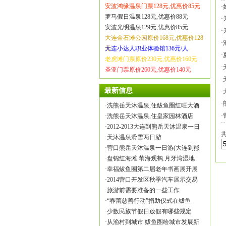
安波鸿缘温泉门票128元,优惠价85元
·
罗马假日温泉128元,优惠价88元
·
安波光明温泉129元,优惠价85元
·
大连金石滩公园原价168元,优惠价128
·
元
大连小达人职业体验馆136元/人
·
老虎滩门票原价230元,优惠价160元
·
圣亚门票原价260元,优惠价140元
·
最新信息
·
·
·
洗熊岳天沐温泉,住鲅鱼圈红旺大酒
·
·
洗熊岳天沐温泉,住皇家园林酒店
·
2012-2013大连到熊岳天沐温泉一日
·
天沐温泉滑雪两日游
·
营口熊岳天沐温泉一日游(大连到熊
·
盘锦红海滩.苇海观鹤.月牙湾湿地
·
幸福鲅鱼圈第二届老年书画展开展
·
2014营口开发区秋季汽车展示交易
·
旅游前需要准备的一些工作
·
“春蕾慈善行动”捐助仪式在鲅鱼
·
少数民族节假日放假有哪些规定
·
从渔村到城市 鲅鱼圈绘城市发展新