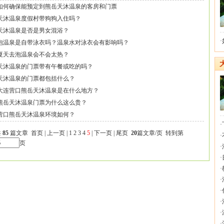
如何确保能预定到熊岳天沐温泉的客房和门票
天沐温泉度假村带狗狗入住吗？
天沐温泉是否是男女混浴？
·
泡温泉是自带泳衣吗？温泉水对泳衣会有影响吗？
夏天去泡温泉会不会太热？
天沐温泉的门票带有午餐或吃的吗？
天沐温泉的门票都包括什么？
大连营口熊岳天沐温泉是在什么地方？
熊岳天沐温泉门票为什么这么贵？
营口熊岳天沐温泉环境如何？
·
共
85
篇文章
首页
|
上一页
|
1
2
3
4
5
| 下一页 | 尾页
20
篇文章/页 转到第
·
页
·
·
·
·
·
·
·
·