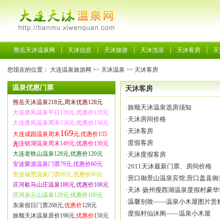
熊岳天沐温泉网
天沐信息
天沐旅游
天沐洗浴
天沐客房
天
您现在的位置：
大连温泉旅游网
>>
天沐温泉
>>
天沐客房
温泉优惠门票
天沐客房
熊岳天沐温泉218元,周末优惠128元
·
旅顺天沐温泉选房须知
大连唐风温泉平日128元,优惠价120元
·
天沐房间价格
大连唐风温泉周末158元,优惠价150元
·
天沐客房
169
大连成园温泉周末
元,优惠价155
·
度假客房
大连铭湖温泉周末149元,优惠价130元
元
大连老铁山温泉128元,优惠价120元
·
天沐度假客房
安波聚源温泉门票79元,优惠价60元
·
2011天沐最新门票、房间价格
安波福慧温泉门票69元,优惠价60元
·
营口御景山温泉宾馆,营口盖县御
庄河歇马山庄温泉188元,优惠价108元
·
天沐·扬州瘦西湖温泉度假村豪华
庄河步云山温泉129元,优惠价100元
·
温馨别致——温泉小木屋图片赏
东泉假日门票268元,
优惠价
128元
·
度假村仙沐阁——温泉小木屋
旅顺天沐温泉原价198元,
优惠价
158元