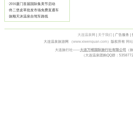
·
2016厦门首届国际集美节启动
·
佟二堡皮草批发市场免费直通车
·
旅顺天沐温泉自驾车路线
大连温泉网
|
关于我们
| 广告服务 |
大连温泉旅游网 （
www.xiwenquan.com
）版权所有
网站
大连旅行社——
大连万维国际旅行社有限公司
（旅
（大连温泉团购QQ群：53587