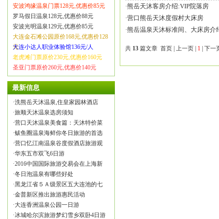
安波鸿缘温泉门票128元,优惠价85元
·
熊岳天沐客房介绍:VIP院落房
罗马假日温泉128元,优惠价88元
·
营口熊岳天沐度假村大床房
安波光明温泉129元,优惠价85元
·
熊岳温泉天沐标准间、大床房介
大连金石滩公园原价168元,优惠价128
元
大连小达人职业体验馆136元/人
共
13
篇文章 首页 | 上一页 |
1
| 下一
老虎滩门票原价230元,优惠价160元
圣亚门票原价260元,优惠价140元
最新信息
·
洗熊岳天沐温泉,住皇家园林酒店
·
旅顺天沐温泉选房须知
·
营口天沐温泉美食篇：天沐特价菜
·
鲅鱼圈温泉海鲜你冬日旅游的首选
·
营口忆江南温泉谷度假酒店旅游观
·
华东五市双飞6日游
·
2016中国国际旅游交易会在上海新
·
冬日泡温泉有哪些好处
·
黑龙江省５Ａ级景区五大连池的七
·
金普新区推出旅游惠民活动
·
大连香洲温泉公园一日游
·
冰城哈尔滨旅游梦幻雪乡双卧4日游