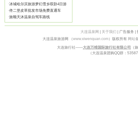
·
冰城哈尔滨旅游梦幻雪乡双卧4日游
·
佟二堡皮草批发市场免费直通车
·
旅顺天沐温泉自驾车路线
大连温泉网
|
关于我们
| 广告服务 |
大连温泉旅游网 （
www.xiwenquan.com
）版权所有
网站备
大连旅行社——
大连万维国际旅行社有限公司
（旅
（大连温泉团购QQ群：5358