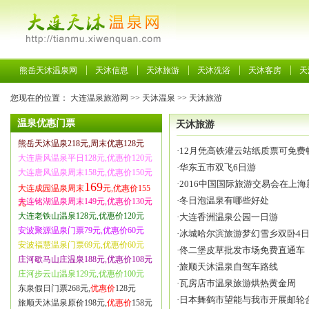
熊岳天沐温泉网
天沐信息
天沐旅游
天沐洗浴
天沐客房
天
您现在的位置：
大连温泉旅游网
>>
天沐温泉
>>
天沐旅游
温泉优惠门票
天沐旅游
熊岳天沐温泉218元,周末优惠128元
·
12月凭高铁灌云站纸质票可免费
大连唐风温泉平日128元,优惠价120元
·
华东五市双飞6日游
大连唐风温泉周末158元,优惠价150元
·
2016中国国际旅游交易会在上
169
大连成园温泉周末
元,优惠价155
·
冬日泡温泉有哪些好处
大连铭湖温泉周末149元,优惠价130元
元
大连老铁山温泉128元,优惠价120元
·
大连香洲温泉公园一日游
安波聚源温泉门票79元,优惠价60元
·
冰城哈尔滨旅游梦幻雪乡双卧4
安波福慧温泉门票69元,优惠价60元
·
佟二堡皮草批发市场免费直通车
庄河歇马山庄温泉188元,优惠价108元
·
旅顺天沐温泉自驾车路线
庄河步云山温泉129元,优惠价100元
·
瓦房店市温泉旅游烘热黄金周
东泉假日门票268元,
优惠价
128元
·
日本舞鹤市望能与我市开展邮轮
旅顺天沐温泉原价198元,
优惠价
158元