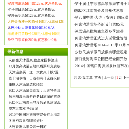
安波鸿缘温泉门票128元,优惠价85元
·
第十届辽宁冰雪温泉旅游节将于1
罗马假日温泉128元,优惠价88元
启幕
·
熊岳忆江南简介及特价优惠票
安波光明温泉129元,优惠价85元
·
第八届中国·大连（安波）国际
大连金石滩公园原价168元,优惠价128
·
何家沟滑雪场圣诞节门票85元
元
大连小达人职业体验馆136元/人
·
冰雪温泉搅热鲅鱼圈冬季旅游
老虎滩门票原价230元,优惠价160元
·
何家沟滑雪正式进入试营业阶段
圣亚门票原价260元,优惠价140元
·
何家沟滑雪场2014-2015季11月
最新信息
·
少数民族节假日放假有哪些规定
·
营口北海海洋公园已经全面开放
·
洗熊岳天沐温泉,住皇家园林酒店
·
2014中国营口海滨温泉旅游节
·
12月凭高铁灌云站纸质票可免费畅
·
天沐温泉买一送一大优惠丨以“温
共
35
篇文章 首页 | 上一页 |
1
2
|
下
·
查干湖冬捕一日游都有什么好玩的
·
旅顺天沐温泉选房须知
·
营口天沐温泉美食篇：天沐特价菜
·
鲅鱼圈温泉海鲜你冬日旅游的首选
·
营口忆江南温泉谷度假酒店旅游观
·
华东五市双飞6日游
·
2016中国国际旅游交易会在上海新
·
冬日泡温泉有哪些好处
·
大连香洲温泉公园一日游