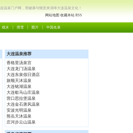
连温泉门户网，用健康与惬意来演绎大连温泉文化！
网站地图
收藏本站
RSS
戏水
滑雪
图片
中国名泉
大连温泉推荐
香格里汤泉宫
大连龙门汤温泉
大连东泉假日酒店
旅顺天沐温泉
大连铭湖温泉
大连歇马山庄温泉
营口思拉堡温泉
大连金石唐风温泉
安波光明温泉
熊岳天沐温泉
庄河步云山温泉