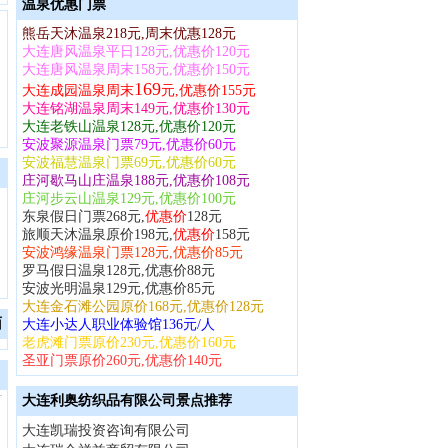
温泉优惠门票
熊岳天沐温泉218元,周末优惠128元
大连唐风温泉平日128元,优惠价120元
大连唐风温泉周末158元,优惠价150元
169
大连成园温泉周末
元,优惠价155元
大连铭湖温泉周末149元,优惠价130元
大连老铁山温泉128元,优惠价120元
安波聚源温泉门票79元,优惠价60元
安波福慧温泉门票69元,优惠价60元
庄河歇马山庄温泉188元,优惠价108元
庄河步云山温泉129元,优惠价100元
东泉假日门票268元,
优惠价
128元
旅顺天沐温泉原价198元,
优惠价
158元
安波鸿缘温泉门票128元,优惠价85元
罗马假日温泉128元,优惠价88元
安波光明温泉129元,优惠价85元
大连金石滩公园原价168元,优惠价128元
面
大连小达人职业体验馆136元/人
老虎滩门票原价230元,优惠价160元
圣亚门票原价260元,优惠价140元
大连利奥纺织品有限公司景点推荐
大连凯瑞投资咨询有限公司