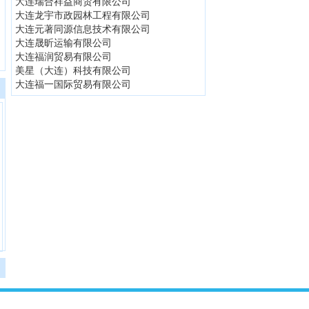
大连瑞合祥益商贸有限公司
大连龙宇市政园林工程有限公司
大连元著同源信息技术有限公司
大连晟昕运输有限公司
大连福润贸易有限公司
美星（大连）科技有限公司
大连福一国际贸易有限公司
洗熊岳天沐温泉,住皇家
大连到熊岳天沐温泉一
天沐温泉滑雪两日游
营
园林酒店
日游