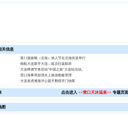
相关信息
·
第11届旅顺（北海）渔人节在北海街道举行
·
南航大连新开大连—延吉往返航班
·
大连啤酒节将启动“中国之旅”大连站活动。
·
营口海事局加强水上旅游船艇管理
·
大连老虎滩海洋公园天鹅馆开门纳客
泉
点击进入
<<营口天沐温泉>>
专题页
地图