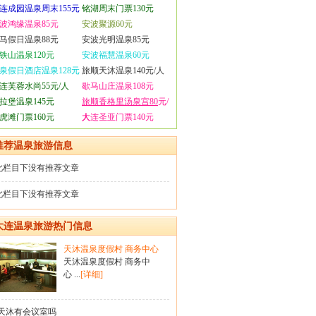
连成园温泉周末155元
铭湖周末门票130元
波鸿缘温泉85元
安波聚源60元
马假日温泉88元
安波光明温泉85元
铁山温泉120元
安波福慧温泉60元
泉假日酒店温泉128元
旅顺天沐温泉140元/人
连芙蓉水尚55元/人
歇马山庄温泉108元
拉堡温泉145元
旅顺香格里汤泉宫80
元/
虎滩门票160元
人
大连圣亚门票140元
推荐温泉旅游信息
此栏目下没有推荐文章
此栏目下没有推荐文章
大连温泉旅游热门信息
天沐温泉度假村 商务中心
天沐温泉度假村 商务中
心 ...
[详细]
天沐有会议室吗