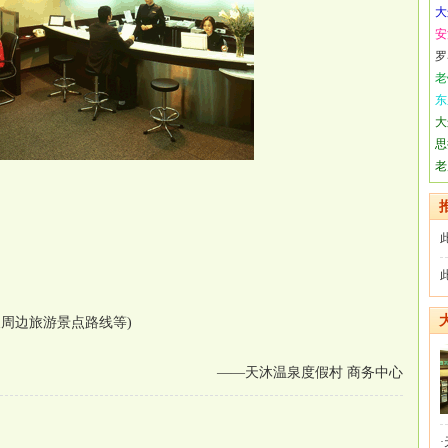
大
安
罗
老
东
大
思
老
周边旅游景点路线等)
——天沐温泉度假村 商务中心
·