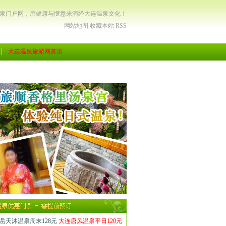
温泉门户网，用健康与惬意来演绎大连温泉文化！
网站地图
收藏本站
RSS
大连温泉旅游网首页
岳天沐温泉周末128元
大连唐风温泉平日120元