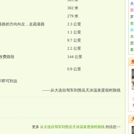
大
302 米
安
279 米
罗
老
港路的方向向左，走疏港路
2.3 公里
东
1.1 公里
大
9.7 公里
思
2.2 公里
老
收费路段
144 公里
0.9 公里
示即可到达
——
从大连自驾车到熊岳天沐温泉度假村路线
·
·
更多
从大连自驾车到熊岳天沐温泉度假村路线
的信息>>