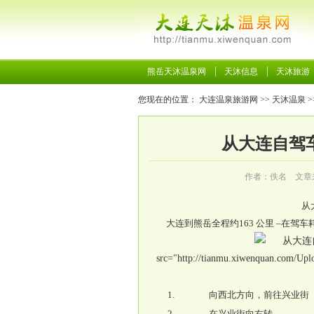
熊岳天沐温泉网
天沐信息
天沐旅游
您现在的位置：
大连温泉旅游网
>>
天沐温泉
>
从大连自驾
作者：佚名 文章
从
大连到熊岳全程约163 公里 –在驾车耗时
src="http://tianmu.xiwenquan.com/Upl
1.
向西北方向，前往兴业街
2.
在兴业街向右转