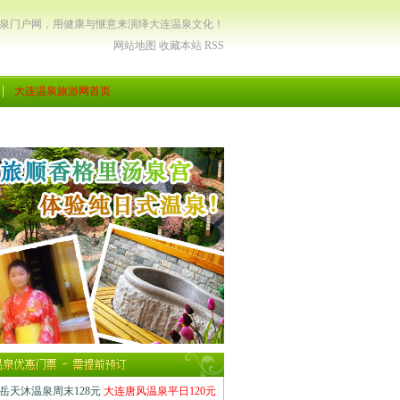
温泉门户网，用健康与惬意来演绎大连温泉文化！
网站地图
收藏本站
RSS
大连温泉旅游网首页
岳天沐温泉周末128元
大连唐风温泉平日120元