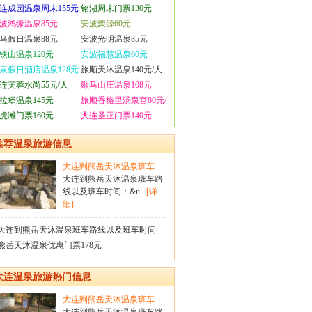
连成园温泉周末155元
铭湖周末门票130元
波鸿缘温泉85元
安波聚源60元
马假日温泉88元
安波光明温泉85元
铁山温泉120元
安波福慧温泉60元
泉假日酒店温泉128元
旅顺天沐温泉140元/人
连芙蓉水尚55元/人
歇马山庄温泉108元
拉堡温泉145元
旅顺香格里汤泉宫80
元/
虎滩门票160元
人
大连圣亚门票140元
推荐温泉旅游信息
大连到熊岳天沐温泉班车
大连到熊岳天沐温泉班车路
线以及班车时间：&n...
[详
细]
大连到熊岳天沐温泉班车路线以及班车时间
熊岳天沐温泉优惠门票178元
大连温泉旅游热门信息
大连到熊岳天沐温泉班车