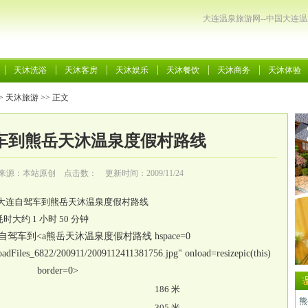
大连温泉旅游网--中国大连
天沐洗浴
天沐客房
天沐娱乐
天沐餐饮
天沐商务
天沐体验
>
天沐旅游
>> 正文
车到熊岳天沐温泉度假村路线
来源：本站原创 点击数：
更新时间：2009/11/24
大连自驾车到
熊岳天沐温泉
度假村路线
大约 1 小时 50 分钟
熊岳天沐温泉度假村路线 hspace=0
oadFiles_6822/200911/2009112411381756.jpg" onload=resizepic(this)
border=0>
186 米
熊
305 米