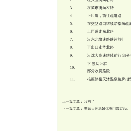
3.
在菜市街向左转
4.
上匝道，前往疏港路
5.
在交岔路口继续沿指向疏
6.
上匝道走东北路
7.
沿东北快速路继续前行
8.
下出口走华北路
9.
沿沈大高速继续前行 部分
下 熊岳 出口
10.
部分收费路段
11.
根据熊岳天沐温泉路牌指
上一篇文章： 没有了
下一篇文章：
熊岳天沐温泉优惠门票178元