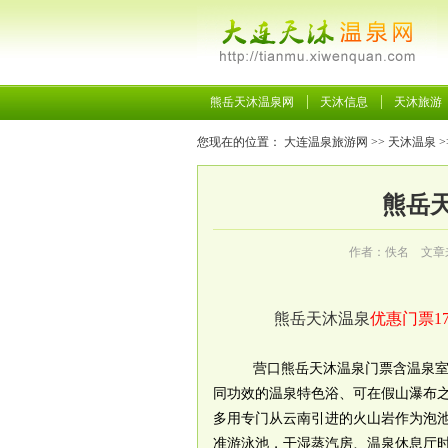
熊岳天沐温泉网
天沐信息
天沐旅游
您现在的位置：
大连温泉旅游网
>>
天沐温泉
>
熊岳天
作者：佚名 文章
熊岳天沐温泉
优惠门票178
营口熊岳天沐温泉门票含温泉室内
同功效的温泉特色浴、可在假山瀑布
多用专门从云南引进的火山岩作为泡
准游泳池，干湿蒸汽房、温泉休息厅