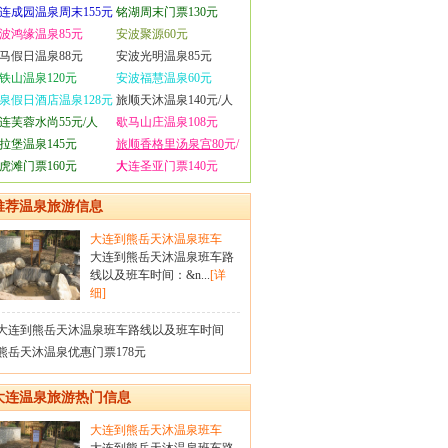
连成园温泉周末155元
铭湖周末门票130元
波鸿缘温泉85元
安波聚源60元
马假日温泉88元
安波光明温泉85元
铁山温泉120元
安波福慧温泉60元
泉假日酒店温泉128元
旅顺天沐温泉140元/人
连芙蓉水尚55元/人
歇马山庄温泉108元
拉堡温泉145元
旅顺香格里汤泉宫80
元/
虎滩门票160元
人
大连圣亚门票140元
推荐温泉旅游信息
大连到熊岳天沐温泉班车
大连到熊岳天沐温泉班车路
线以及班车时间：&n...
[详
细]
大连到熊岳天沐温泉班车路线以及班车时间
熊岳天沐温泉优惠门票178元
大连温泉旅游热门信息
大连到熊岳天沐温泉班车