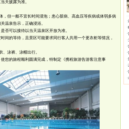
区当天披露为准。
体，但一般不宜长时间浸泡；患心脏病、高血压等疾病或体弱多病
·
相关温泉告示，正确浸浴。
·
，是否可以接待以当天温泉区开放为准。
·
定时间的等待，且景区可能要求同行客人共用一个更衣柜等情况，
·
·
衣、泳裤、泳帽出行。
·
·
，使您的旅程顺利圆满完成，特制定《携程旅游告游客注意事
·
·
·