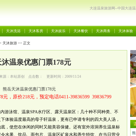
大连温泉旅游网--中国大连
天沐洗浴
天沐客房
天沐娱乐
天沐餐饮
天沐商务
天沐体验
>
天沐旅游
>> 正文
沐温泉优惠门票178元
来源：本站原创 点击数：
更新时间：2009/11/24
熊岳天沐温泉
优惠门票178元
元，原价218元，预定电话0411-39836599 39836799
游泳馆、温泉SPA水疗区、露天温泉区：几十种不同种类、不
之下体验温度最高的母子轩温泉，更有已申请专利的四大美人汤，
池底，使您在休闲的同时又能美容保健。还有室外溶洞养生温泉标
熊
时令水果、饮品、面包片、温泉区矿泉水和养生特饮、在当日营业