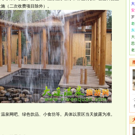
大
设施（二次收费项目除外）。
安
罗
老
东
大
思
老
·
·
、温泉网吧、绿色饮品、小食坊等。具体以景区当天披露为准。