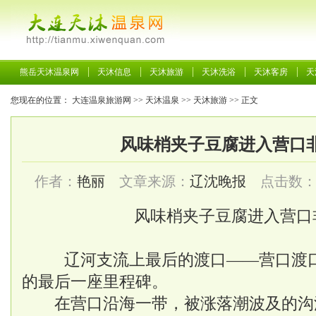
熊岳天沐温泉网
天沐信息
天沐旅游
天沐洗浴
天沐客房
天
您现在的位置：
大连温泉旅游网
>>
天沐温泉
>>
天沐旅游
>> 正文
风味梢夹子豆腐进入营口
作者：
艳丽
文章来源：
辽沈晚报
点击数
风味梢夹子豆腐进入营口
辽河支流上最后的渡口——营口渡口
的最后一座里程碑。
在营口沿海一带，被涨落潮波及的沟