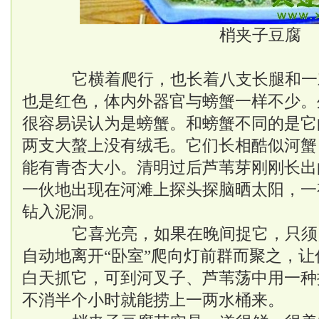
梢夹子豆腐
它横着爬行，也长着八支长腿和一
也是红色，体内外器官与螃蟹一样不少。
很容易误认为是螃蟹。和螃蟹不同的是它
两支大螯上没有绒毛。它们长相酷似河蟹
能有青杏大小。清明过后芦苇芽刚刚长出
一伙地出现在河滩上探头探脑晒太阳，一
钻入泥洞。
它喜光亮，如果在晚间捉它，只须
自动地离开“卧室”爬向灯前群而聚之，
白天抓它，可到河叉子、芦苇荡中用一种
不消半个小时就能捞上一两水桶来。