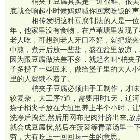
梢夹子豆腐其实是一道很鲜、很美
底就会响起小时候妈妈喊你回家吃饭的声
相传发明这种豆腐制法的人是一位
年，他家里没有食物，在芦苇塘里发现了
老人吃，可想到老人牙口不好，就把烧夹
中熬，煮开后放一些盐，盛在盆里放凉，
因为跟豆腐做法差不多，就起名叫“梢夹
子多捞了一些回来，做给堡子里的大人小
里的人就饿不着了。
梢夹子豆腐必须由手工制作，才味
较复杂，大工序7道，需要用时1天，辽
袋子梢夹子放在大缸里养上半个小时，让
洗净后捣烂,然后用网布把肉汁挤出来,放
就会成豆腐状,然后在菠菜等青菜汤里一
穷，大有吃上一回回味一生的意思。