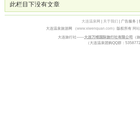
此栏目下没有文章
大连温泉网
|
关于我们
| 广告服务 |
大连温泉旅游网 （
www.xiwenquan.com
）版权所有
网站
大连旅行社——
大连万维国际旅行社有限公司
（旅
（大连温泉团购QQ群：53587