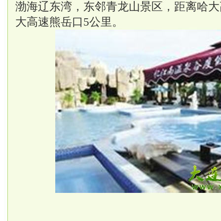
渤海辽东湾，东邻青龙山景区，距离哈大
大高速熊岳口5公里。