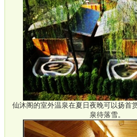
仙沐阁的室外温泉在夏日夜晚可以扬首
泉待落雪。