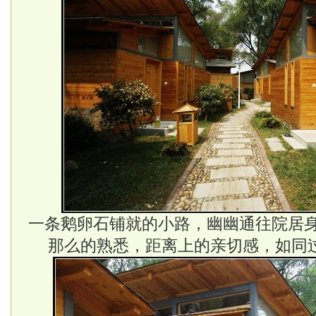
一条鹅卵石铺就的小路，幽幽通往院居
那么的熟悉，距离上的亲切感，如同过去的