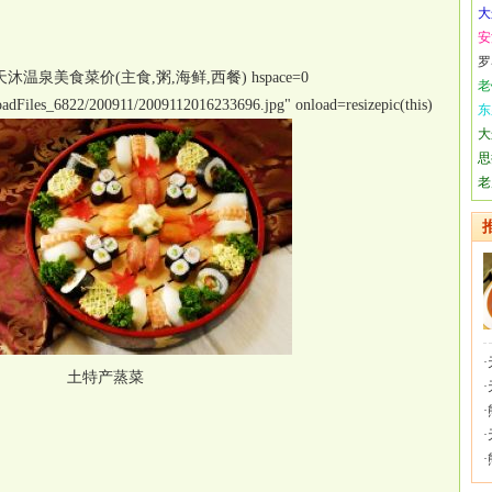
大
安
罗
沐温泉美食菜价(主食,粥,海鲜,西餐) hspace=0
老
oadFiles_6822/200911/2009112016233696.jpg" onload=resizepic(this)
东
大
思
老
·
土特产蒸菜
·
·
·
·