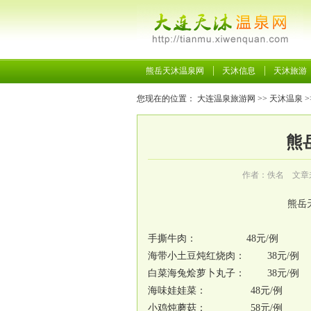
熊岳天沐温泉网
天沐信息
天沐旅游
您现在的位置：
大连温泉旅游网
>>
天沐温泉
>
熊
作者：佚名 文章
熊岳
手撕牛肉： 48元/例
海带小土豆炖红烧肉： 38元/例
白菜海兔烩萝卜丸子： 38元/例
海味娃娃菜： 48元/例
小鸡炖蘑菇： 58元/例