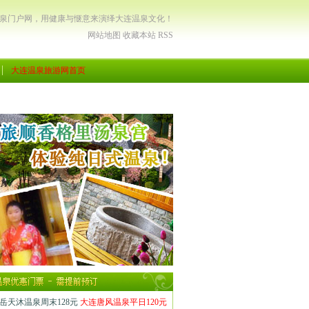
温泉门户网，用健康与惬意来演绎大连温泉文化！
网站地图
收藏本站
RSS
大连温泉旅游网首页
岳天沐温泉周末128元
大连唐风温泉平日120元