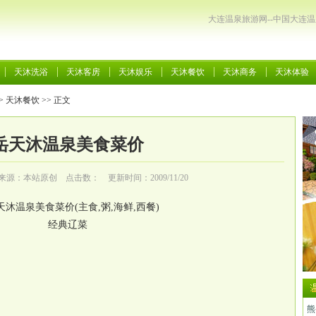
大连温泉旅游网--中国大连
天沐洗浴
天沐客房
天沐娱乐
天沐餐饮
天沐商务
天沐体验
>
天沐餐饮
>> 正文
岳天沐温泉美食菜价
来源：本站原创 点击数：
更新时间：2009/11/20
天沐温泉
美食菜价(主食,粥,海鲜,西餐)
经典辽菜
熊