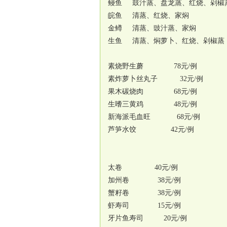
鳗鱼 鼓汁蒸、盘龙蒸、红烧、剁椒
皖鱼 清蒸、红烧、家焖
金鳟 清蒸、豉汁蒸、家焖
生鱼 清蒸、焖萝卜、红烧、剁椒蒸
素烧野生蘑 78元/例
素炸萝卜丝丸子 32元/例
果木碳烧肉 68元/例
生嗜三黄鸡 48元/例
新海派毛血旺 68元/例
芦笋水饺 42元/例
太卷 40元
加州卷 38元/例
蟹籽卷 38元/例
虾寿司 15元/例
牙片鱼寿司 20元/例