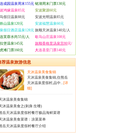
连成园温泉周末155元
铭湖周末门票130元
波鸿缘温泉85元
安波聚源60元
马假日温泉88元
安波光明温泉85元
铁山温泉120元
安波福慧温泉60元
泉假日酒店温泉128元
旅顺天沐温泉140元/人
连芙蓉水尚55元/人
歇马山庄温泉108元
拉堡温泉145元
旅顺香格里汤泉宫80
元/
虎滩门票160元
人
大连圣亚门票140元
推荐温泉旅游信息
天沐温泉美食集锦
天沐温泉美食集锦,住熊岳
天沐温泉度假村,品中...
[详
细]
天沐温泉美食集锦
天沐温泉美食之(刺身.生嗜)
熊岳天沐温泉度假村餐厅极品海鲜菜谱
天沐温泉美食菜谱：凉菜菜单
熊岳天沐温泉度假村餐厅介绍