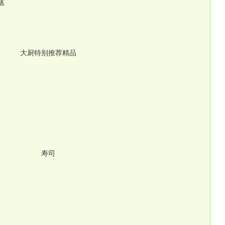
蒸
大厨特别推荐精品
寿司
/例